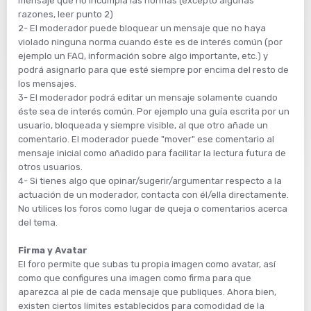
mensaje que no incumpla las normas (excepto algunas
razones, leer punto 2)
2- El moderador puede bloquear un mensaje que no haya
violado ninguna norma cuando éste es de interés común (por
ejemplo un FAQ, información sobre algo importante, etc.) y
podrá asignarlo para que esté siempre por encima del resto de
los mensajes.
3- El moderador podrá editar un mensaje solamente cuando
éste sea de interés común. Por ejemplo una guía escrita por un
usuario, bloqueada y siempre visible, al que otro añade un
comentario. El moderador puede "mover" ese comentario al
mensaje inicial como añadido para facilitar la lectura futura de
otros usuarios.
4- Si tienes algo que opinar/sugerir/argumentar respecto a la
actuación de un moderador, contacta con él/ella directamente.
No utilices los foros como lugar de queja o comentarios acerca
del tema.
Firma y Avatar
El foro permite que subas tu propia imagen como avatar, así
como que configures una imagen como firma para que
aparezca al pie de cada mensaje que publiques. Ahora bien,
existen ciertos límites establecidos para comodidad de la