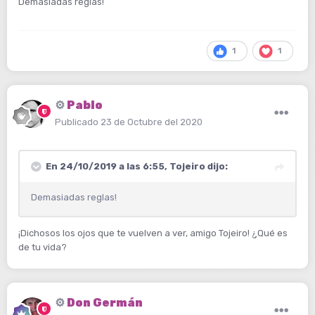
Demasiadas reglas!
1
1
⚙️
Pablo
Publicado
23 de Octubre del 2020
En 24/10/2019 a las 6:55,
Tojeiro
dijo:
Demasiadas reglas!
¡Dichosos los ojos que te vuelven a ver, amigo Tojeiro! ¿Qué es
de tu vida?
⚙️
Don Germán