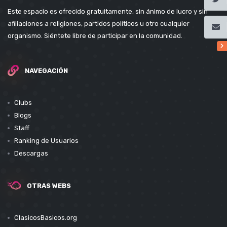
Este espacio es ofrecido gratuitamente, sin ánimo de lucro y sin
afiliaciones a religiones, partidos políticos u otro cualquier
organismo. Siéntete libre de participar en la comunidad.
NAVEGACIÓN
Clubs
Blogs
Staff
Ranking de Usuarios
Descargas
OTRAS WEBS
ClasicosBasicos.org